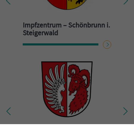
Impfzentrum – Schönbrunn i.
Steigerwald
WEITERLESEN