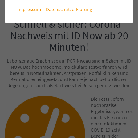
Impressum
Datenschutzerklärung
Einleitung
Schnell & sicher: Corona-
Nachweis mit ID Now ab 20
Minuten!
Laborgenaue Ergebnisse auf PCR-Niveau sind möglich mit ID
NOW. Das hochmoderne, molekulare Testverfahren wird
bereits in Notaufnahmen, Arztpraxen, Notfallkliniken und
Kernlaboren eingesetzt und kann – je nach behördlichen
Regelungen – auch als Nachweis bei Reisen genutzt werden.
Inhalt
Die Tests liefern
hochpräzise
Ergebnisse, wenn es
um das Erkennen
einer Infektion mit
COVID-19 geht.
Bereits in der