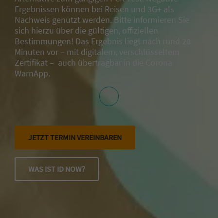
Ergebnissen können bei Reisen und 3G+ als
Nachweis genutzt werden. Bitte informieren Sie
sich hierzu über die gültigen, offiziellen
Bestimmungen! Das Ergebnis liegt nach rund 20
Minuten vor – mit
digitalem, verschlüsseltem
Zertifikat – auch übertragbar in die Corona
WarnApp.
JETZT TERMIN VEREINBAREN
WAS IST ID NOW?