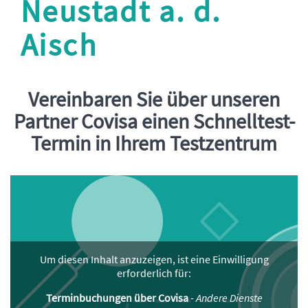
Neustadt a. d.
Aisch
Vereinbaren Sie über unseren
Einleitung
Partner Covisa einen Schnelltest-
Termin in Ihrem Testzentrum
Um diesen Inhalt anzuzeigen, ist eine Einwilligung
erforderlich für:
Terminbuchungen über Covisa
-
Andere Dienste