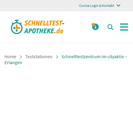
Covisa Login & Kontakt
Schnelltest Apotheke
Suchen
MELDUNGE
Home
Teststationen
Schnelltestzentrum im cityaktiv –
Erlangen
Schnelltestzentru
m im cityaktiv –
Erlangen