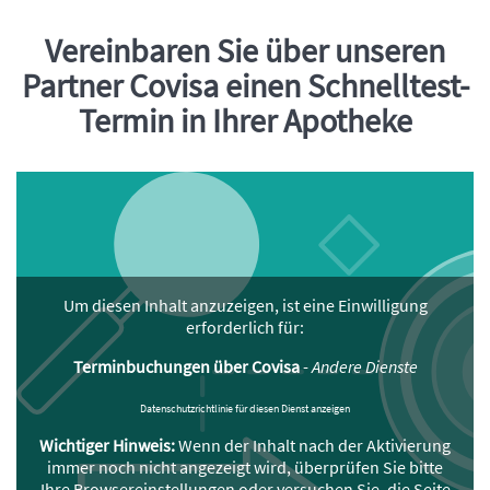
Vereinbaren Sie über unseren
Einleitung
Partner Covisa einen Schnelltest-
Termin in Ihrer Apotheke
Um diesen Inhalt anzuzeigen, ist eine Einwilligung
erforderlich für:
Terminbuchungen über Covisa
-
Andere Dienste
Datenschutzrichtlinie für diesen Dienst anzeigen
Wichtiger Hinweis:
Wenn der Inhalt nach der Aktivierung
immer noch nicht angezeigt wird, überprüfen Sie bitte
Ihre Browsereinstellungen oder versuchen Sie, die Seite