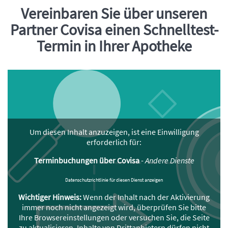
Vereinbaren Sie über unseren
Einleitung
Partner Covisa einen Schnelltest-
Termin in Ihrer Apotheke
Um diesen Inhalt anzuzeigen, ist eine Einwilligung
erforderlich für:
Terminbuchungen über Covisa
-
Andere Dienste
Datenschutzrichtlinie für diesen Dienst anzeigen
Wichtiger Hinweis:
Wenn der Inhalt nach der Aktivierung
immer noch nicht angezeigt wird, überprüfen Sie bitte
Ihre Browsereinstellungen oder versuchen Sie, die Seite
zu aktualisieren. Inhalte von Drittanbietern dürfen nicht