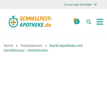
Covisa Login & Kontakt
Schnelltest Apotheke
Suchen
MELDUNGE
Home
Teststationen
Markt-Apotheke und
Sanitätshaus – Dietenhofen
Markt-Apotheke
und Sanitätshaus
– Dietenhofen