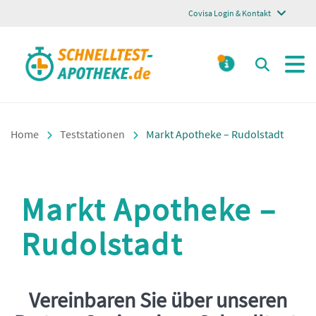
Covisa Login & Kontakt
Schnelltest Apotheke
Suchen
MELDUNGE
Home
Teststationen
Markt Apotheke – Rudolstadt
Markt Apotheke –
Rudolstadt
Vereinbaren Sie über unseren
Einleitung