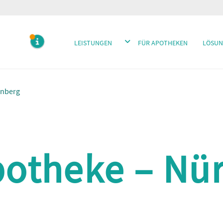
DROPDOWN ÖFFNEN
LEISTUNGEN
FÜR APOTHEKEN
LÖSUN
MELDUNGEN
rnberg
otheke – Nü