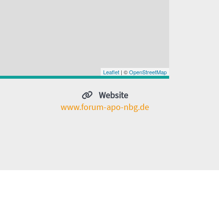
Leaflet
| ©
OpenStreetMap
Website
www.forum-apo-nbg.de