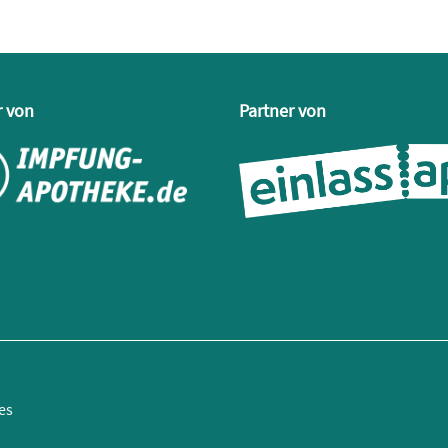
r von
Partner von
es