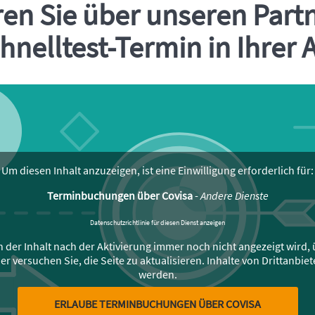
en Sie über unseren Part
Einleitung
hnelltest-Termin in Ihrer
Um diesen Inhalt anzuzeigen, ist eine Einwilligung erforderlich für:
Terminbuchungen über Covisa
-
Andere Dienste
Datenschutzrichtlinie für diesen Dienst anzeigen
der Inhalt nach der Aktivierung immer noch nicht angezeigt wird, ü
 versuchen Sie, die Seite zu aktualisieren. Inhalte von Drittanbiet
werden.
ERLAUBE TERMINBUCHUNGEN ÜBER COVISA