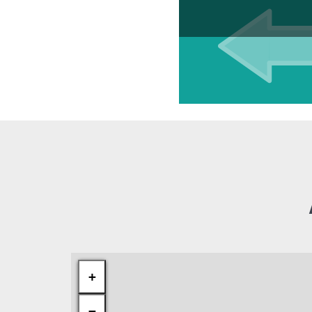
Inhalt
+
−