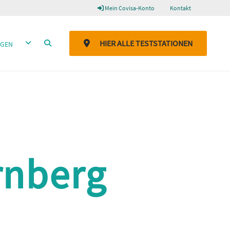
Mein Covisa-Konto
Kontakt
DROPDOWN ÖFFNEN
SUCHEN
HIER ALLE TESTSTATIONEN
GEN
rnberg