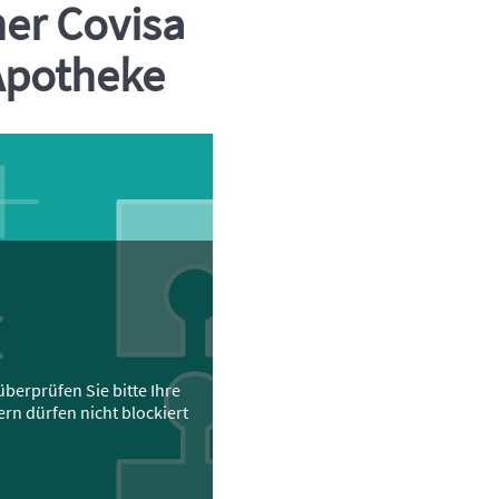
ner Covisa
 Apotheke
berprüfen Sie bitte Ihre
ern dürfen nicht blockiert