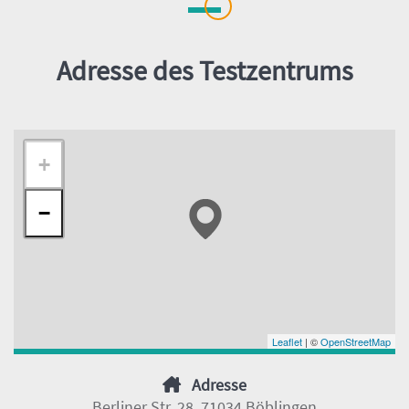
Adresse des Testzentrums
+
−
Leaflet
| ©
OpenStreetMap
Adresse
Berliner Str. 28, 71034 Böblingen